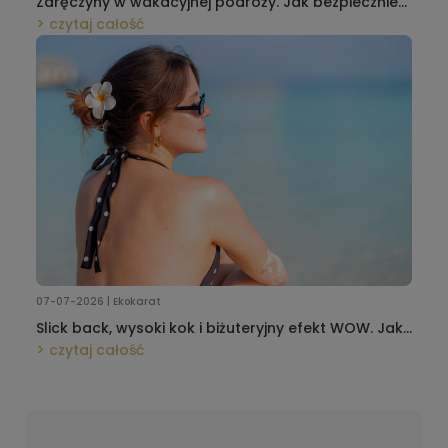
Zaręczyny w wakacyjnej podróży. Jak bezpiecznie
przewieźć pierścionek w bagażu podręcznym i nie
czytaj całość
zepsuć niespodzianki?
07-07-2026 | Ekokarat
Slick back, wysoki kok i biżuteryjny efekt WOW. Jak
dobrać kolczyki do najmodniejszych letnich upięć?
czytaj całość