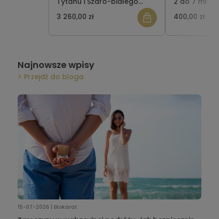
Tytanu i Szaro-białego
2 do 7 mm-
Carbonu BT-12
pozłacane
3 260,00 zł
400,00 zł
Najnowsze wpisy
Przejdź do bloga
15-07-2026 | Ekokarat