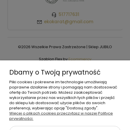
517717631
ekokarat@gmail.com
©2026 Wszelkie Prawa Zastrzeżone | Sklep JUBILO
Szablon Flex by
Ecommercy
Dbamy o Twoją prywatność
Pliki cookies i pokrewne im technologie umożliwiają
Pokaż pełną wersję strony
poprawne działanie strony i pomagają nam dostosować
ofertę do Twoich potrzeb. Możesz zaakceptować
wykorzystanie przez nas wszystkich tych plików i przejść
do sklepu lub dostosować użycie plików do swoich
preferencji, wybierając opcję "Dostosuj zgody".
Więcej o plikach cookies przeczytasz w naszej Polityce
prywatności.