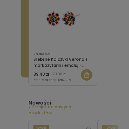
Verona SALE
Srebrne Kolczyki Verona z
markazytami i emalią -
kwiaty - Tajemniczy Ogród
89,40 zł
129,00 zł
Najniższa cena:
129,00 zł
Nowości
Przejdź do nowych
produktów
nowość
nowość