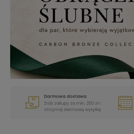
Darmowa dostawa
Zrób zakupy za min. 250 zł i
otrzymaj darmową wysyłkę