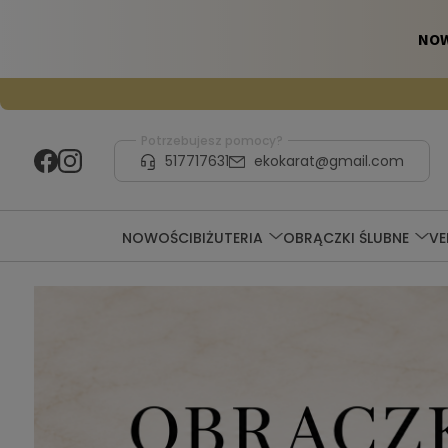
Potrzebujesz pomocy?
517717631
ekokarat@gmail.com
NOWOŚCI
BIŻUTERIA
OBRĄCZKI ŚLUBNE
V