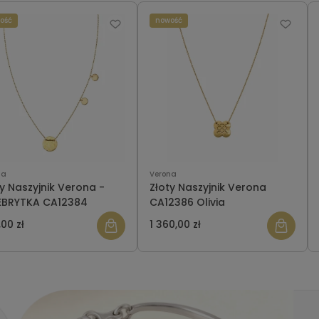
ość
nowość
na
Verona
ty Naszyjnik Verona -
Złoty Naszyjnik Verona
EBRYTKA CA12384
CA12386 Olivia
00 zł
1 360,00 zł