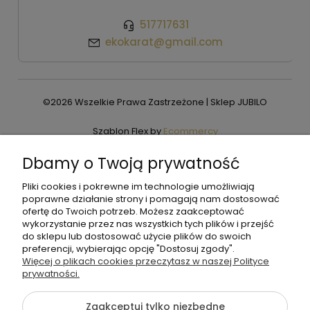
517717631
ekokarat@gmail.com
©2026 Wszelkie Prawa Zastrzeżone | Sklep JUBILO
Szablon Flex by
Ecommercy
Dbamy o Twoją prywatność
Pliki cookies i pokrewne im technologie umożliwiają
Pokaż pełną wersję strony
poprawne działanie strony i pomagają nam dostosować
ofertę do Twoich potrzeb. Możesz zaakceptować
wykorzystanie przez nas wszystkich tych plików i przejść
do sklepu lub dostosować użycie plików do swoich
preferencji, wybierając opcję "Dostosuj zgody".
Więcej o plikach cookies przeczytasz w naszej Polityce
prywatności.
Zaakceptuj tylko niezbędne