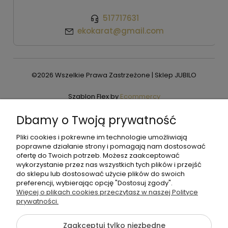
517717631
ekokarat@gmail.com
©2026 Wszelkie Prawa Zastrzeżone | Sklep JUBILO
Szablon Flex by
Ecommercy
Dbamy o Twoją prywatność
Pliki cookies i pokrewne im technologie umożliwiają
Pokaż pełną wersję strony
poprawne działanie strony i pomagają nam dostosować
ofertę do Twoich potrzeb. Możesz zaakceptować
wykorzystanie przez nas wszystkich tych plików i przejść
do sklepu lub dostosować użycie plików do swoich
preferencji, wybierając opcję "Dostosuj zgody".
Więcej o plikach cookies przeczytasz w naszej Polityce
prywatności.
Zaakceptuj tylko niezbędne