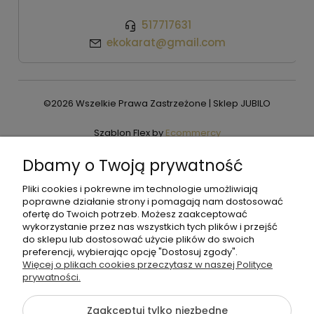
517717631
ekokarat@gmail.com
©2026 Wszelkie Prawa Zastrzeżone | Sklep JUBILO
Szablon Flex by
Ecommercy
Dbamy o Twoją prywatność
Pliki cookies i pokrewne im technologie umożliwiają
Pokaż pełną wersję strony
poprawne działanie strony i pomagają nam dostosować
ofertę do Twoich potrzeb. Możesz zaakceptować
wykorzystanie przez nas wszystkich tych plików i przejść
do sklepu lub dostosować użycie plików do swoich
preferencji, wybierając opcję "Dostosuj zgody".
Więcej o plikach cookies przeczytasz w naszej Polityce
prywatności.
Zaakceptuj tylko niezbędne