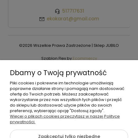
517717631
ekokarat@gmail.com
©2026 Wszelkie Prawa Zastrzeżone | Sklep JUBILO
Szablon Flex by
Ecommercy
Dbamy o Twoją prywatność
Pliki cookies i pokrewne im technologie umożliwiają
Pokaż pełną wersję strony
poprawne działanie strony i pomagają nam dostosować
ofertę do Twoich potrzeb. Możesz zaakceptować
wykorzystanie przez nas wszystkich tych plików i przejść
do sklepu lub dostosować użycie plików do swoich
preferencji, wybierając opcję "Dostosuj zgody".
Więcej o plikach cookies przeczytasz w naszej Polityce
prywatności.
Zaakceptuj tylko niezbędne