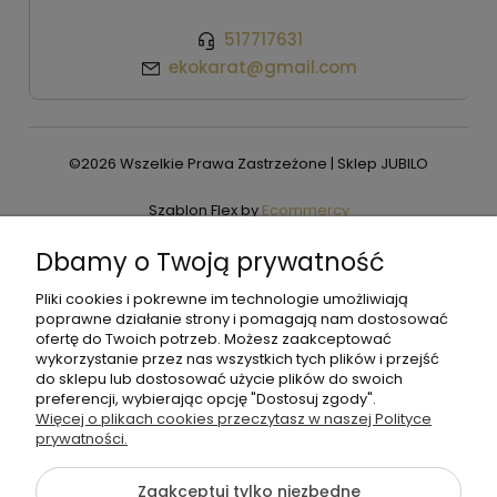
517717631
ekokarat@gmail.com
©2026 Wszelkie Prawa Zastrzeżone | Sklep JUBILO
Szablon Flex by
Ecommercy
Dbamy o Twoją prywatność
Pliki cookies i pokrewne im technologie umożliwiają
Pokaż pełną wersję strony
poprawne działanie strony i pomagają nam dostosować
ofertę do Twoich potrzeb. Możesz zaakceptować
wykorzystanie przez nas wszystkich tych plików i przejść
do sklepu lub dostosować użycie plików do swoich
preferencji, wybierając opcję "Dostosuj zgody".
Więcej o plikach cookies przeczytasz w naszej Polityce
prywatności.
Zaakceptuj tylko niezbędne