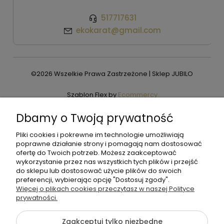
517717631
ekokarat@gmail.com
©2026 Wszelkie Prawa Zastrzeżone | Sklep JUBILO
Szablon Flex by
Ecommercy
Dbamy o Twoją prywatność
Pliki cookies i pokrewne im technologie umożliwiają
Pokaż pełną wersję strony
poprawne działanie strony i pomagają nam dostosować
ofertę do Twoich potrzeb. Możesz zaakceptować
wykorzystanie przez nas wszystkich tych plików i przejść
do sklepu lub dostosować użycie plików do swoich
preferencji, wybierając opcję "Dostosuj zgody".
Więcej o plikach cookies przeczytasz w naszej Polityce
prywatności.
Zaakceptuj tylko niezbędne