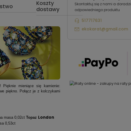
Koszty
Skontaktuj się z nami a dorad
ństwo
dostawy
odpowiedniego produktu
517717631
ekokarat@gmail.com
! Pięknie mieniące się kamienie:
iwe piękno. Połącz je z kolczykami
London
zna masa 0,02ct
Topaz
sa 0,53ct