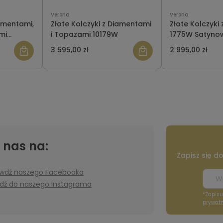
Verona
Verona
iamentami,
Złote Kolczyki z Diamentami
Złote Kolczyki
mi
i Topazami 10179W
1775W Saty
3 595,00 zł
2 995,00 zł
 nas na:
Zapisz się d
wdź naszego Facebooka
jdź do naszego Instagrama
*Zapisu
prywatn