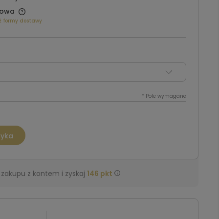
owa
ź formy dostawy
*
Pole wymagane
zyka
 zakupu z kontem i zyskaj
146
pkt