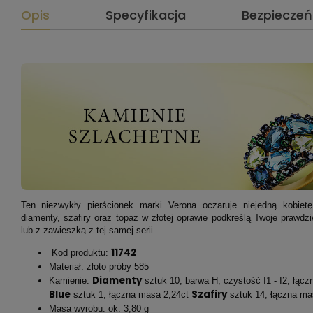
Opis
Specyfikacja
Bezpiecze
Ten niezwykły pierścionek marki Verona oczaruje niejedną kobietę
diamenty, szafiry oraz topaz w złotej oprawie podkreślą Twoje prawdz
lub z zawieszką z tej samej serii.
11742
Kod produktu:
Materiał: złoto próby 585
Diamenty
Kamienie:
sztuk 10; barwa H; czystość I1 - I2; łąc
Blue
Szafiry
sztuk 1; łączna masa 2,24ct
sztuk 14; łączna ma
Masa wyrobu: ok. 3,80 g