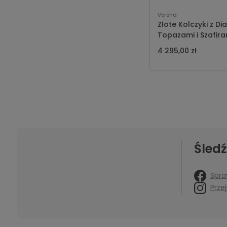
Verona
Złote Kolczyki z D
Topazami i Szafira
Verona 11742
4 295,00 zł
Śledź
Spra
Prze