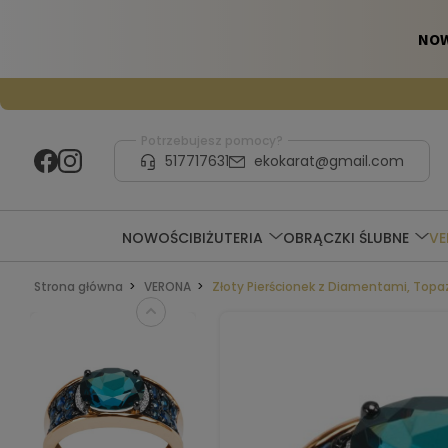
Potrzebujesz pomocy?
517717631
ekokarat@gmail.com
NOWOŚCI
BIŻUTERIA
OBRĄCZKI ŚLUBNE
V
Strona główna
VERONA
Złoty Pierścionek z Diamentami, Topaz