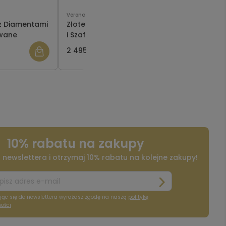
Verona
Verona
 z Diamentami
Złote Kolczyki z Diamentami
Złote Kolcz
nowane
i Szafirami 2694WS
9523S Kol
Wiktoriań
2 495,00 zł
3 495,00 zł
10% rabatu na zakupy
o newslettera i otrzymaj 10% rabatu na kolejne zakupy!
jąc się do newslettera wyrażasz zgodę na naszą
politykę
ości