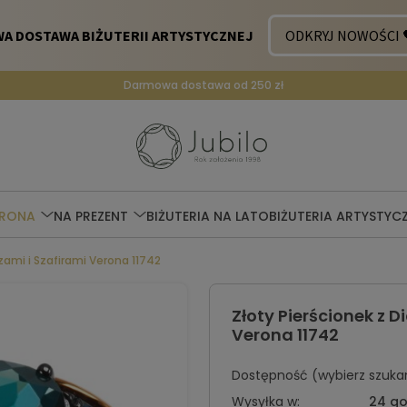
Darmowa dostawa od 250 zł
ERONA
NA PREZENT
BIŻUTERIA NA LATO
BIŻUTERIA ARTYSTYC
ami i Szafirami Verona 11742
Złoty Pierścionek z 
Verona 11742
Dostępność (wybierz szukan
Wysyłka w:
24 go