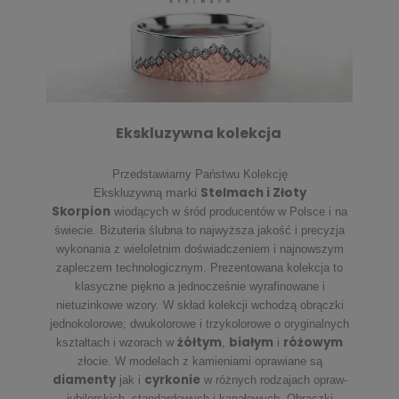
Ekskluzywna kolekcja
Przedstawiamy Państwu Kolekcję
Stelmach i Złoty
marki
Ekskluzywną
Skorpion
wiodących w śród producentów w Polsce i na
świecie. Biżuteria ślubna to najwyższa jakość i precyzja
wykonania z wieloletnim doświadczeniem i najnowszym
zapleczem technologicznym. Prezentowana kolekcja to
klasyczne piękno a jednocześnie wyrafinowane i
nietuzinkowe wzory. W skład kolekcji wchodzą obrączki
jednokolorowe; dwukolorowe i trzykolorowe o oryginalnych
żółtym
białym
różowym
kształtach i wzorach w
,
i
złocie. W modelach z kamieniami oprawiane są
diamenty
cyrkonie
jak i
w różnych rodzajach opraw-
jubilerskich, standardowych i kanałowych. Obrączki