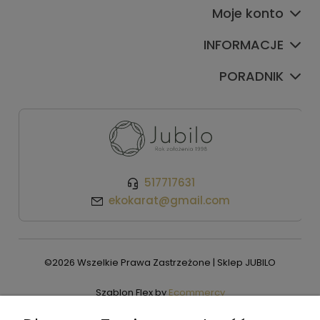
Moje konto
INFORMACJE
PORADNIK
517717631
ekokarat@gmail.com
©2026 Wszelkie Prawa Zastrzeżone | Sklep JUBILO
Szablon Flex by
Ecommercy