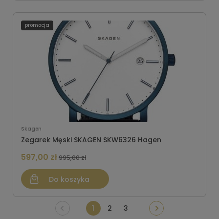
promocja
Skagen
Zegarek Męski SKAGEN SKW6326 Hagen
597,00 zł
995,00 zł
Do koszyka
1
2
3