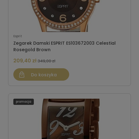
Esprit
Zegarek Damski ESPRIT ES103672003 Celestial
Rosegold Brown
209,40 zł
349,00 zł
Do koszyka
promocja