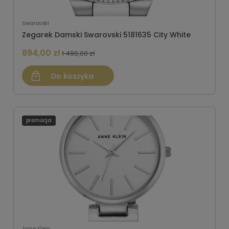
Swarovski
Zegarek Damski Swarovski 5181635 City White
894,00 zł
1 490,00 zł
Do koszyka
promocja
Anne Klein