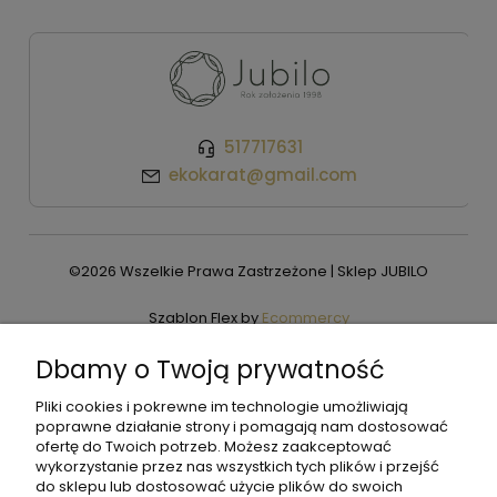
517717631
ekokarat@gmail.com
©2026 Wszelkie Prawa Zastrzeżone | Sklep JUBILO
Szablon Flex by
Ecommercy
Dbamy o Twoją prywatność
Pliki cookies i pokrewne im technologie umożliwiają
Pokaż pełną wersję strony
poprawne działanie strony i pomagają nam dostosować
ofertę do Twoich potrzeb. Możesz zaakceptować
wykorzystanie przez nas wszystkich tych plików i przejść
do sklepu lub dostosować użycie plików do swoich