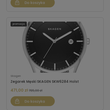
Do koszyka
promocja
Skagen
Zegarek Męski SKAGEN SKW6284 Holst
471,00 zł
785,00 zł
Do koszyka