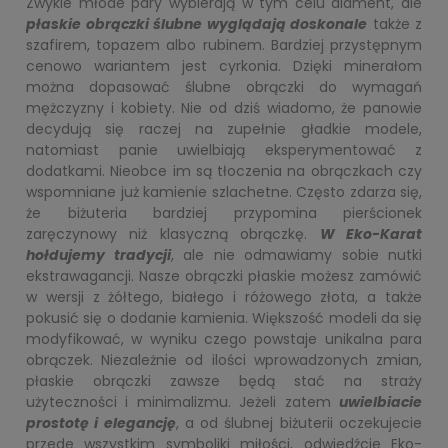
Zwykle młode pary wybierają w tym celu diament, ale
płaskie obrączki ślubne wyglądają doskonale
także z
szafirem, topazem albo rubinem. Bardziej przystępnym
cenowo wariantem jest cyrkonia. Dzięki minerałom
można dopasować ślubne obrączki do wymagań
mężczyzny i kobiety. Nie od dziś wiadomo, że panowie
decydują się raczej na zupełnie gładkie modele,
natomiast panie uwielbiają eksperymentować z
dodatkami. Nieobce im są tłoczenia na obrączkach czy
wspomniane już kamienie szlachetne. Często zdarza się,
że biżuteria bardziej przypomina pierścionek
zaręczynowy niż klasyczną obrączkę.
W Eko-Karat
hołdujemy tradycji
, ale nie odmawiamy sobie nutki
ekstrawagancji. Nasze obrączki płaskie możesz zamówić
w wersji z żółtego, białego i różowego złota, a także
pokusić się o dodanie kamienia. Większość modeli da się
modyfikować, w wyniku czego powstaje unikalna para
obrączek. Niezależnie od ilości wprowadzonych zmian,
płaskie obrączki zawsze będą stać na straży
użyteczności i minimalizmu. Jeżeli zatem
uwielbiacie
prostotę i elegancję
, a od ślubnej biżuterii oczekujecie
przede wszystkim symboliki miłości, odwiedźcie Eko-