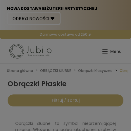
Darmowa dostawa od 250 zł
Strona główna
OBRĄCZKI ŚLUBNE
Obrączki Klasyczne
Obrącz
Obrączki Płaskie
Filtruj / sortuj
Obrączki ślubne to symbol nieprzemijającej
miłości. Włożona na palec ukochanej osoby w