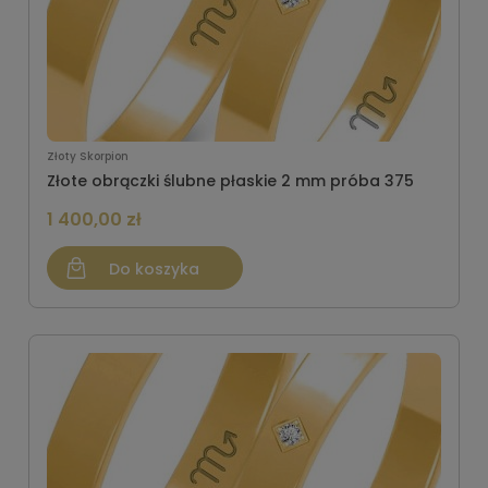
Złoty Skorpion
Złote obrączki ślubne płaskie 2 mm próba 375
1 400,00 zł
Do koszyka