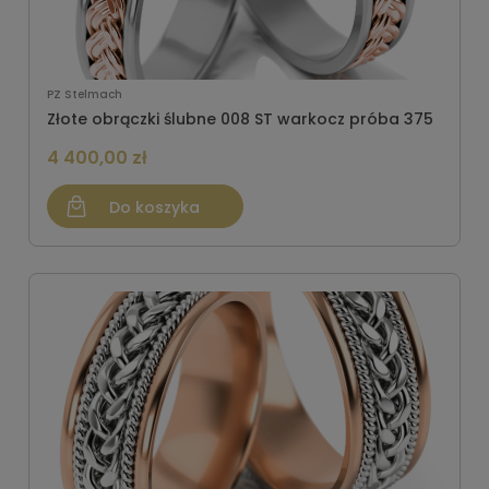
PZ Stelmach
Złote obrączki ślubne 008 ST warkocz próba 375
4 400,00 zł
Do koszyka