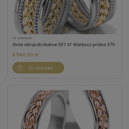
PZ Stelmach
Złote obrączki ślubne 007 ST Warkocz próba 375
6 540,00 zł
Do koszyka