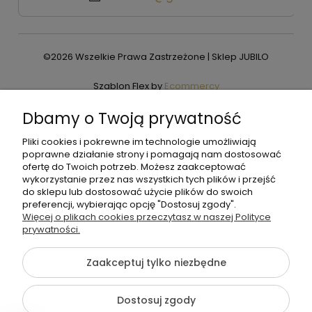
©2026 Wszelkie Prawa Zastrzeżone | Sklep JUBILO
Szablon Flex by
Ecommercy
Dbamy o Twoją prywatność
Pliki cookies i pokrewne im technologie umożliwiają
Pokaż pełną wersję strony
poprawne działanie strony i pomagają nam dostosować
ofertę do Twoich potrzeb. Możesz zaakceptować
wykorzystanie przez nas wszystkich tych plików i przejść
do sklepu lub dostosować użycie plików do swoich
preferencji, wybierając opcję "Dostosuj zgody".
Więcej o plikach cookies przeczytasz w naszej Polityce
prywatności.
Zaakceptuj tylko niezbędne
Dostosuj zgody