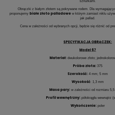
sznurkami.
Obrączki z białym złotem są pokrywane rodem. Dla wymagających
białe złoto palladowe
proponujemy
w którym zamiast niklu używ
jak pallad.
Cena w zależności od wybranych opcji, będzie się różnić od pr
SPECYFIKACJA OBRĄCZEK:
Model 67
Materiał:
dwukolorowe złoto; jednokoloro
Próba złota:
375
Szerokość:
4 mm; 5 mm
Wysokość
: 1,3 mm
Masa pary:
w zależności od rozmiaru 5,5 
Profil wewnętrzny:
półokrągła wewnątrz (
Wykończenie:
poler