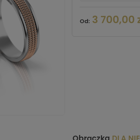
3 700,00 z
Od:
Obrączka
DLA NI