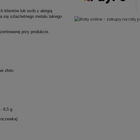
 klientów lub osób z alergią
a się szlachetnego metalu takiego
ezentowanej przy produkcie.
we złoto
- 9,5 g.
soczewka)