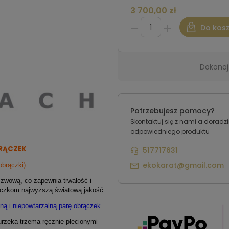
3 700,00 zł
Do kos
Dokonaj
Potrzebujesz pomocy?
Skontaktuj się z nami a dorad
odpowiedniego produktu
RĄCZEK
517717631
ekokarat@gmail.com
obrączki)
zwową, co zapewnia trwałość i
ączkom najwyższą światową jakość.
ną i niepowtarzalną parę obrączek.
urzeka trzema ręcznie plecionymi