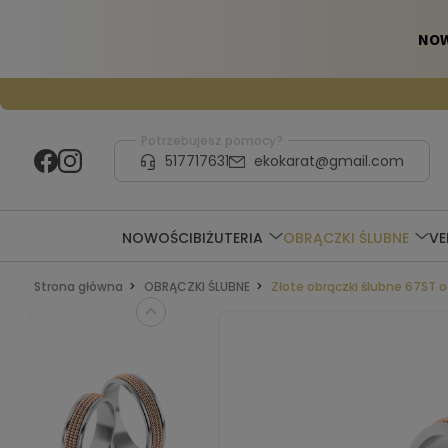
Potrzebujesz pomocy?
517717631
ekokarat@gmail.com
NOWOŚCI
BIŻUTERIA
OBRĄCZKI ŚLUBNE
V
Strona główna
OBRĄCZKI ŚLUBNE
Złote obrączki ślubne 67ST 