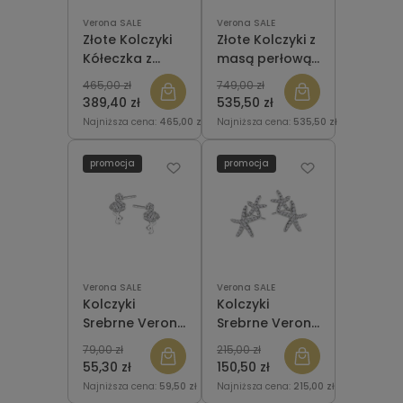
Verona SALE
Verona SALE
Złote Kolczyki
Złote Kolczyki z
Kółeczka z
masą perłową
cyrkoniami
Verona
465,00 zł
749,00 zł
Verona FB18763
FW19241
389,40 zł
535,50 zł
Najniższa cena:
465,00 zł
Najniższa cena:
535,50 zł
promocja
promocja
Verona SALE
Verona SALE
Kolczyki
Kolczyki
Srebrne Verona
Srebrne Verona
Flaming
Rozgwiazda
79,00 zł
215,00 zł
KW51006
KW50798
55,30 zł
150,50 zł
Najniższa cena:
59,50 zł
Najniższa cena:
215,00 zł