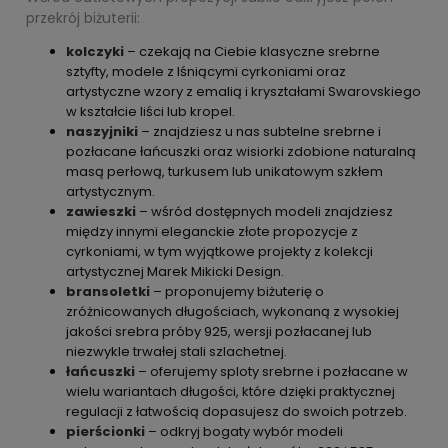
przekrój biżuterii:
kolczyki
– czekają na Ciebie klasyczne srebrne
sztyfty, modele z lśniącymi cyrkoniami oraz
artystyczne wzory z emalią i kryształami Swarovskiego
w kształcie liści lub kropel.
naszyjniki
– znajdziesz u nas subtelne srebrne i
pozłacane łańcuszki oraz wisiorki zdobione naturalną
masą perłową, turkusem lub unikatowym szkłem
artystycznym.
zawieszki
– wśród dostępnych modeli znajdziesz
między innymi eleganckie złote propozycje z
cyrkoniami, w tym wyjątkowe projekty z kolekcji
artystycznej Marek Mikicki Design.
bransoletki
– proponujemy biżuterię o
zróżnicowanych długościach, wykonaną z wysokiej
jakości srebra próby 925, wersji pozłacanej lub
niezwykle trwałej stali szlachetnej.
łańcuszki
– oferujemy sploty srebrne i pozłacane w
wielu wariantach długości, które dzięki praktycznej
regulacji z łatwością dopasujesz do swoich potrzeb.
pierścionki
– odkryj bogaty wybór modeli