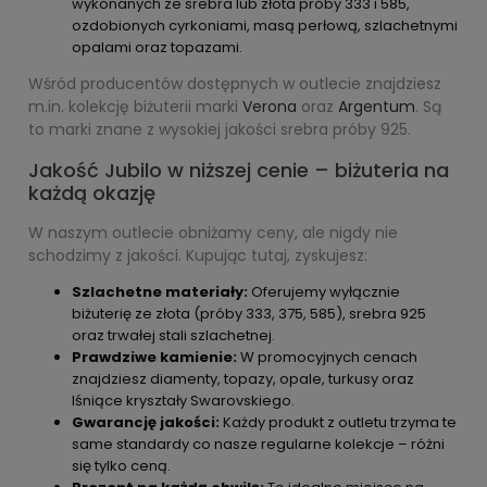
wykonanych ze srebra lub złota próby 333 i 585,
ozdobionych cyrkoniami, masą perłową, szlachetnymi
opalami oraz topazami.
Wśród producentów dostępnych w outlecie znajdziesz
m.in. kolekcję biżuterii marki
Verona
oraz
Argentum
. Są
to marki znane z wysokiej jakości srebra próby 925.
Jakość Jubilo w niższej cenie – biżuteria na
każdą okazję
W naszym outlecie obniżamy ceny, ale nigdy nie
schodzimy z jakości. Kupując tutaj, zyskujesz:
Szlachetne materiały:
Oferujemy wyłącznie
biżuterię ze złota (próby 333, 375, 585), srebra 925
oraz trwałej stali szlachetnej.
Prawdziwe kamienie:
W promocyjnych cenach
znajdziesz diamenty, topazy, opale, turkusy oraz
lśniące kryształy Swarovskiego.
Gwarancję jakości:
Każdy produkt z outletu trzyma te
same standardy co nasze regularne kolekcje – różni
się tylko ceną.