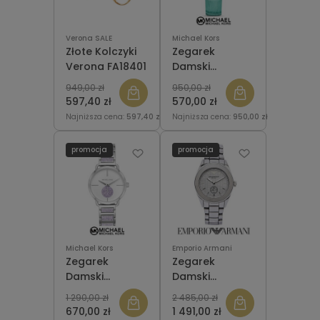
Verona SALE
Michael Kors
Złote Kolczyki
Zegarek
Verona FA18401
Damski
MICHAEL KORS
949,00 zł
950,00 zł
MK2720 Portia
597,40 zł
570,00 zł
Najniższa cena:
597,40 zł
Najniższa cena:
950,00 zł
promocja
promocja
Michael Kors
Emporio Armani
Zegarek
Zegarek
Damski
Damski
MICHAEL KORS
EMPORIO
1 290,00 zł
2 485,00 zł
MK3842 Portia
ARMANI AR1463
670,00 zł
1 491,00 zł