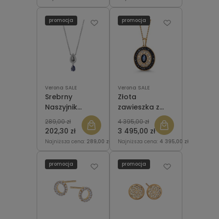
promocja
promocja
Verona SALE
Verona SALE
Srebrny
Złota
Naszyjnik
zawieszka z
Verona
diamentami i
289,00 zł
4 395,00 zł
NG53082 z
szafirami
202,30 zł
3 495,00 zł
cyrkoniami
Verona 14271S
Najniższa cena:
289,00 zł
Najniższa cena:
4 395,00 zł
promocja
promocja