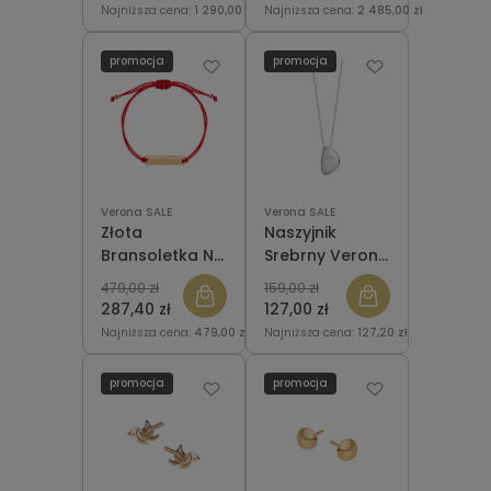
Ceramica
Najniższa cena:
1 290,00 zł
Najniższa cena:
2 485,00 zł
promocja
promocja
Verona SALE
Verona SALE
Złota
Naszyjnik
Bransoletka Na
Srebrny Verona
Sznurku Verona
N053341
479,00 zł
159,00 zł
DA20205 Z
287,40 zł
127,00 zł
BLASZKĄ
Najniższa cena:
479,00 zł
Najniższa cena:
127,20 zł
promocja
promocja