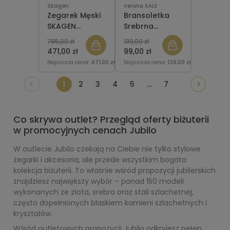
Skagen
Verona SALE
Zegarek Męski
Bransoletka
SKAGEN
Srebrna
SKW6284 Holst
Pozłacana
785,00 zł
139,00 zł
Verona
471,00 zł
99,00 zł
B053640 kulka
Najniższa cena:
471,00 zł
Najniższa cena:
139,00 zł
- żmijka
1
2
3
4
5
...
7
Co skrywa outlet? Przegląd oferty biżuterii
w promocyjnych cenach Jubilo
W outlecie Jubilo czekają na Ciebie nie tylko stylowe
zegarki i akcesoria, ale przede wszystkim bogata
kolekcja biżuterii. To właśnie wśród propozycji jubilerskich
znajdziesz największy wybór – ponad 150 modeli
wykonanych ze złota, srebra oraz stali szlachetnej,
często dopełnionych blaskiem kamieni szlachetnych i
kryształów.
Wśród outletowych propozycji Jubilo odkryjesz pełen