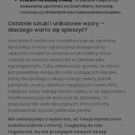
Prezent na każdą chwilę:
To idealne miejsce na
znalezienie upominku na Dzień Mamy, komunię,
rocznicę czy Walentynki bez nadwyrężania budżetu.
Ostatnie sztuki i unikatowe wzory –
dlaczego warto się spieszyć?
Asortyment outletowy charakteryzuje się ogromną
dynamiką i mocno ograniczoną dostępnością –
większość modeli to ostatnie sztuki kolekcji, które
czekają na nowych właścicieli w zaledwie kilku
egzemplarzach. Taka unikatowość sprawia, że oferta
jest prawdziwą okazją dla osób szukających biżuterii,
której nie spotkają u nikogo innego. Należy jednak
pamiętać, że przy rabatach sięgających nawet 60%,
najlepsze wzory znikają bardzo szybko, a raz wyprzedany
model zazwyczaj nie wraca już do sprzedaży. To
propozycja dla osób decyzyjnych, które potrafią
błyskawicznie wyłowić jubilerskie perełki.
Nie zwlekaj więc z wyborem, aż Twoja wymarzona
ozdoba zniknie z oferty, i zaglądaj do nas
regularnie, by nie przegapić nowych okazji