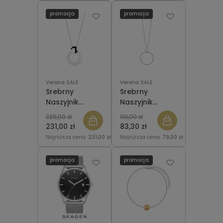
promocja
promocja
Verona SALE
Verona SALE
Srebrny
Srebrny
Naszyjnik
Naszyjnik
Verona
Verona
329,00 zł
119,00 zł
N050778 SENZA
N051008 Koło
231,00 zł
83,30 zł
Najniższa cena:
231,00 zł
Najniższa cena:
79,00 zł
promocja
promocja