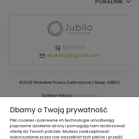
PORADNIK
517717631
ekokarat@gmail.com
©2026 Wszelkie Prawa Zastrzeżone | Sklep JUBILO
Szablon Flex by
Ecommercy
Dbamy o Twoją prywatność
Pliki cookies i pokrewne im technologie umożliwiają
Pokaż pełną wersję strony
poprawne działanie strony i pomagają nam dostosować
ofertę do Twoich potrzeb. Możesz zaakceptować
wykorzystanie przez nas wszystkich tych plików i przejść