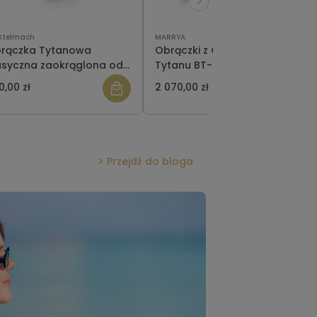
Stelmach
MARRYA
rączka Tytanowa
Obrączki z Czarnego
asyczna zaokrąglona od
Tytanu BT-01
do 10 mm
0,00 zł
2 070,00 zł
Przejdź do bloga