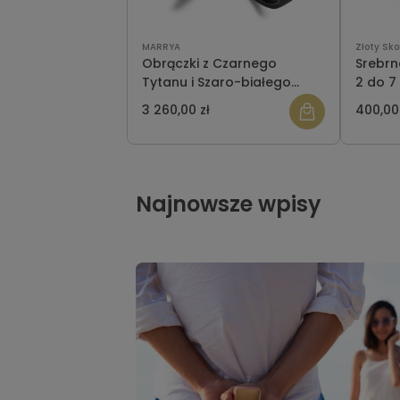
MARRYA
Złoty Sko
Obrączki z Czarnego
Srebrn
Tytanu i Szaro-białego
2 do 
Carbonu BT-12
pozła
3 260,00 zł
400,00
Najnowsze wpisy