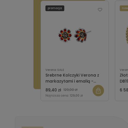
promocja
now
Verona SALE
Vero
Srebrne Kolczyki Verona z
Zło
markazytami i emalią -
DB1
kwiaty - Tajemniczy Ogród
89,40 zł
129,00 zł
6 58
Najniższa cena:
129,00 zł