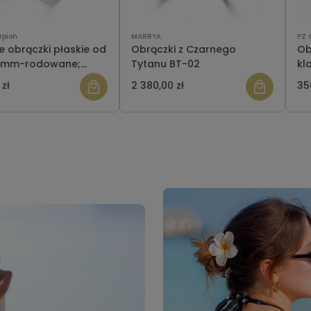
rpion
MARRYA
PZ 
e obrączki płaskie od
Obrączki z Czarnego
Ob
7 mm-rodowane;
Tytanu BT-02
kl
cane
2 
 zł
2 380,00 zł
35