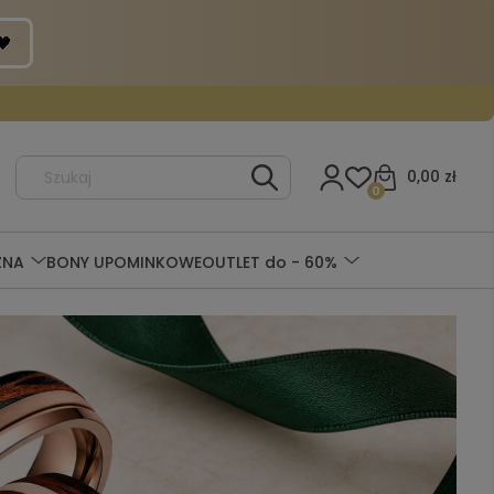
0,00 zł
0
ZNA
BONY UPOMINKOWE
OUTLET do - 60%