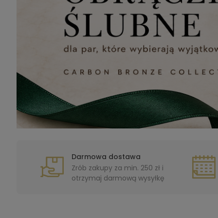
Darmowa dostawa
Zrób zakupy za min. 250 zł i
otrzymaj darmową wysyłkę