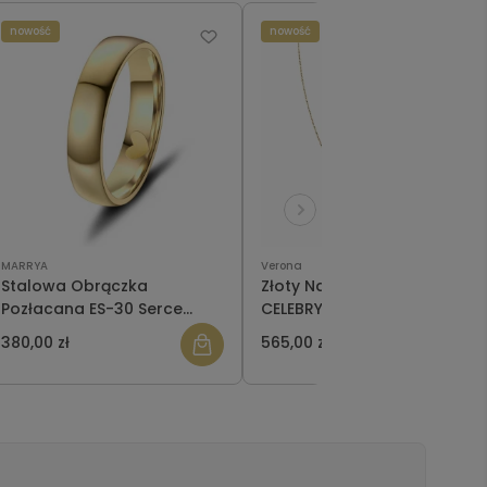
nowość
nowość
MARRYA
Verona
Stalowa Obrączka
Złoty Naszyjnik Verona -
Pozłacana ES-30 Serce
CELEBRYTKA CA12384
męska
380,00 zł
565,00 zł