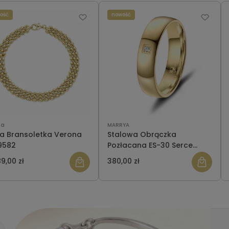
ość
nowość
na
MARRYA
ta Bransoletka Verona
Stalowa Obrączka
9582
Pozłacana ES-30 Serce
damska
9,00 zł
380,00 zł