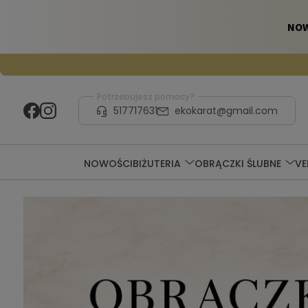
Potrzebujesz pomocy?
517717631
ekokarat@gmail.com
NOWOŚCI
BIŻUTERIA
OBRĄCZKI ŚLUBNE
V