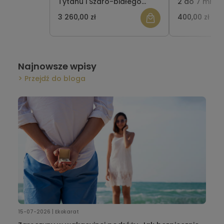
Tytanu i Szaro-białego
2 do 7 mm-
Carbonu BT-12
pozłacane
3 260,00 zł
400,00 zł
Najnowsze wpisy
Przejdź do bloga
15-07-2026 | Ekokarat