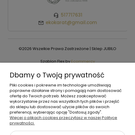
517717631
ekokarat@gmail.com
©2026 Wszelkie Prawa Zastrzeżone | Sklep JUBILO
Szablon Flex by
Ecommercy
Dbamy o Twoją prywatność
Pliki cookies i pokrewne im technologie umożliwiają
Pokaż pełną wersję strony
poprawne działanie strony i pomagają nam dostosować
ofertę do Twoich potrzeb. Możesz zaakceptować
wykorzystanie przez nas wszystkich tych plików i przejść
do sklepu lub dostosować użycie plików do swoich
preferencji, wybierając opcję "Dostosuj zgody".
Więcej o plikach cookies przeczytasz w naszej Polityce
prywatności.