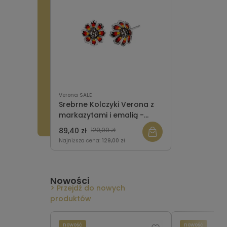
Verona SALE
Srebrne Kolczyki Verona z
markazytami i emalią -
kwiaty - Tajemniczy Ogród
89,40 zł
129,00 zł
Najniższa cena:
129,00 zł
Nowości
Przejdź do nowych
produktów
nowość
nowość