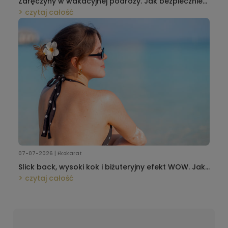
Zaręczyny w wakacyjnej podróży. Jak bezpiecznie
przewieźć pierścionek w bagażu podręcznym i nie
czytaj całość
zepsuć niespodzianki?
07-07-2026 | Ekokarat
Slick back, wysoki kok i biżuteryjny efekt WOW. Jak
dobrać kolczyki do najmodniejszych letnich upięć?
czytaj całość