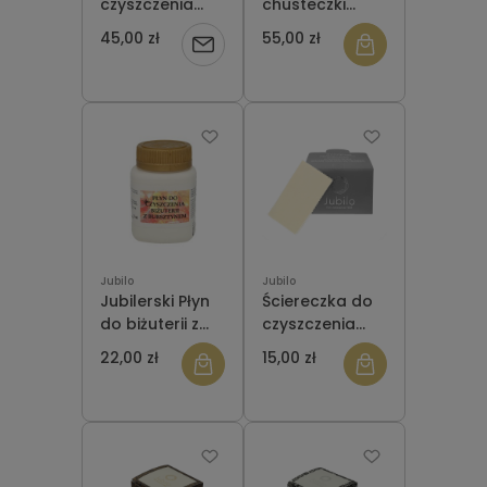
czyszczenia
chusteczki
srebra
Connoisseurs
45,00 zł
55,00 zł
Powiadom
Connoisseurs
do czyszczenia
Silver Jewellery
biżuterii
o
Cleaner
Jewellery
Wipes
dostępności
Jubilo
Jubilo
Jubilerski Płyn
Ściereczka do
do biżuterii z
czyszczenia
bursztynem 70
biżuterii 20 x 12
22,00 zł
15,00 zł
ml
cm