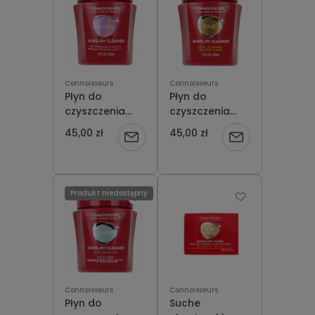
Connoisseurs
Connoisseurs
Płyn do
Płyn do
czyszczenia
czyszczenia
biżuterii z
złota
45,00 zł
45,00 zł
Powiadom
Powiadom
kamieniami
Connoisseurs
szlachetnymi
Precious
o
o
Connoisseurs
Jewellery
Delicate
Cleaner
dostępności
dostępności
Produkt niedostępny
Jewellery
Cleaner
Connoisseurs
Connoisseurs
Płyn do
Suche