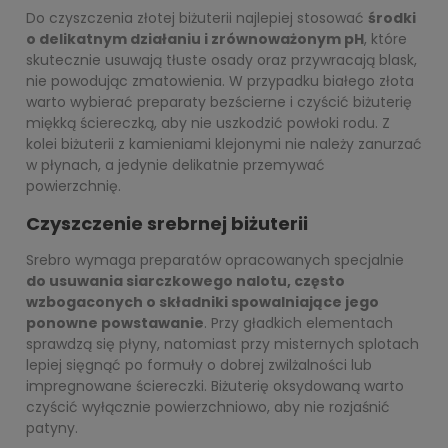
Do czyszczenia złotej biżuterii najlepiej stosować
środki
o delikatnym działaniu i zrównoważonym pH
, które
skutecznie usuwają tłuste osady oraz przywracają blask,
nie powodując zmatowienia. W przypadku białego złota
warto wybierać preparaty bezścierne i czyścić biżuterię
miękką ściereczką, aby nie uszkodzić powłoki rodu. Z
kolei biżuterii z kamieniami klejonymi nie należy zanurzać
w płynach, a jedynie delikatnie przemywać
powierzchnię.
Czyszczenie srebrnej biżuterii
Srebro wymaga preparatów opracowanych specjalnie
do usuwania siarczkowego nalotu, często
wzbogaconych o składniki spowalniające jego
ponowne powstawanie
. Przy gładkich elementach
sprawdzą się płyny, natomiast przy misternych splotach
lepiej sięgnąć po formuły o dobrej zwilżalności lub
impregnowane ściereczki. Biżuterię oksydowaną warto
czyścić wyłącznie powierzchniowo, aby nie rozjaśnić
patyny.