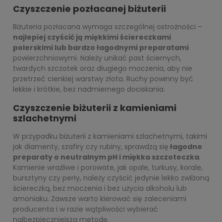
Czyszczenie pozłacanej biżuterii
Biżuteria pozłacana wymaga szczególnej ostrożności –
najlepiej czyścić ją miękkimi ściereczkami
polerskimi lub bardzo łagodnymi preparatami
powierzchniowymi. Należy unikać past ściernych,
twardych szczotek oraz długiego moczenia, aby nie
przetrzeć cienkiej warstwy złota. Ruchy powinny być
lekkie i krótkie, bez nadmiernego dociskania.
Czyszczenie biżuterii z kamieniami
szlachetnymi
W przypadku biżuterii z kamieniami szlachetnymi, takimi
jak diamenty, szafiry czy rubiny, sprawdzą się
łagodne
preparaty o neutralnym pH i miękka szczoteczka
.
Kamienie wrażliwe i porowate, jak opale, turkusy, korale,
bursztyny czy perły, należy czyścić jedynie lekko zwilżoną
ściereczką, bez moczenia i bez użycia alkoholu lub
amoniaku. Zawsze warto kierować się zaleceniami
producenta i w razie wątpliwości wybierać
najbezpieczniejszą metodę.