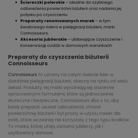
Ściereczki polerskie
– idealne do szybkiego
odświeżenia powierzchni biżuterii oraz nadania jej
połysku po czyszczeniu.
Preparaty renomowanych marek
– w tym
światowego lidera w pielęgnacji biżuterii, marki
Connoisseurs.
Akcesoria jubilerskie
– ułatwiające czyszczenie i
konserwację ozdób w domowych warunkach.
Preparaty do czyszczenia biżuterii
Connoisseurs
Connoisseurs
to uznany na całym świecie lider w
dziedzinie pielęgnacji biżuterii, obecny na rynku od wielu
dekad. Produkty tej marki wyróżniają się starannie
opracowanymi formułami, które są jednocześnie
skuteczne i bezpieczne. Connoisseurs dba o to, aby
każdy preparat usuwał zabrudzenia, chronił
powierzchnię biżuterii i był prosty w użyciu nawet dla
osób, które wcześniej nie korzystały z tego typu środków.
To marka, której ufają zarówno jubilerzy, jak i
użytkownicy domowi.