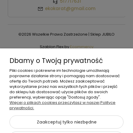
517717631
ekokarat@gmail.com
©2026 Wszelkie Prawa Zastrzeżone | Sklep JUBILO
Szablon Flex by
Ecommercy
Dbamy o Twoją prywatność
Pliki cookies i pokrewne im technologie umożliwiają
Pokaż pełną wersję strony
poprawne działanie strony i pomagają nam dostosować
ofertę do Twoich potrzeb. Możesz zaakceptować
wykorzystanie przez nas wszystkich tych plików i przejść
do sklepu lub dostosować użycie plików do swoich
preferencji, wybierając opcję "Dostosuj zgody".
Więcej o plikach cookies przeczytasz w naszej Polityce
prywatności.
Zaakceptuj tylko niezbędne