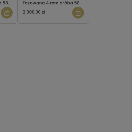
a 585
Fazowana 4 mm próba 585
Szybka wysyłka
2 300,00 zł