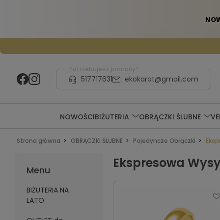
Potrzebujesz pomocy?
517717631
ekokarat@gmail.com
NOWOŚCI
BIŻUTERIA
OBRĄCZKI ŚLUBNE
V
Strona główna
OBRĄCZKI ŚLUBNE
Pojedyncze Obrączki
Eksp
Ekspresowa Wysy
Menu
BIŻUTERIA NA
LATO