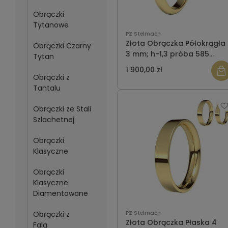
Obrączki
Tytanowe
PZ Stelmach
Złota Obrączka Półokrągła
Obrączki Czarny
3 mm; h-1,3 próba 585
Tytan
Szybka Wysyłka
1 900,00 zł
Obrączki z
Tantalu
Obrączki ze Stali
Szlachetnej
Obrączki
Klasyczne
Obrączki
Klasyczne
Diamentowane
Obrączki z
PZ Stelmach
Złota Obrączka Płaska 4
Falą