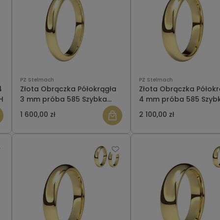
PZ Stelmach
PZ Stelmach
4
Złota Obrączka Półokrągła
Złota Obrączka Półokr
H
3 mm próba 585 Szybka
4 mm próba 585 Szyb
Wysyłka
Wysyłka
1 600,00 zł
2 100,00 zł