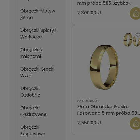
mm próba 585 Szybka
wysyłka
Obrączki Motyw
2 300,00 zł
Serca
Obrączki Sploty i
Warkocze
Obrączki z
Imionami
Obrączki Grecki
Wzór
Obrączki
Ozdobne
PZ Stelmach
Złota Obrączka Płaska
Obrączki
Fazowana 5 mm próba 585
Ekskluzywne
Szybka wysyłka
2 550,00 zł
Obrączki
Ekspresowe