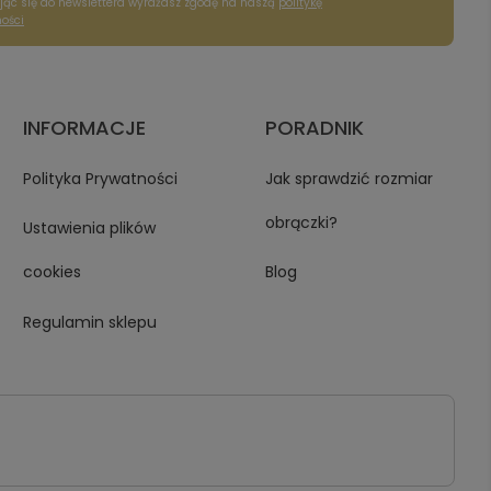
jąc się do newslettera wyrażasz zgodę na naszą
politykę
ości
INFORMACJE
PORADNIK
Polityka Prywatności
Jak sprawdzić rozmiar
obrączki?
Ustawienia plików
cookies
Blog
Regulamin sklepu