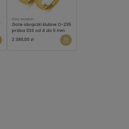
Złoty Skorpion
T
Złote obrączki ślubne O-235
próba 333 od 4 do 5 mm
2 380,00 zł