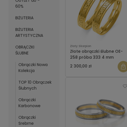
OUTLET do -
60%
BIŻUTERIA
BIŻUTERIA
ARTYSTYCZNA
Złoty Skorpion
OBRĄCZKI
Złote obrączki ślubne OE-
ŚLUBNE
258 próba 333 4 mm
Obrączki Nowa
2 300,00 zł
Kolekcja
TOP 10 Obrączek
Ślubnych
Obrączki
Karbonowe
Obrączki
Srebrne