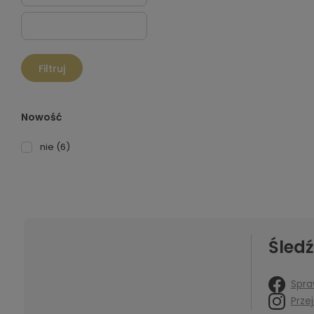
Filtruj
Nowość
nie
(6)
Śledź
Spra
Prze