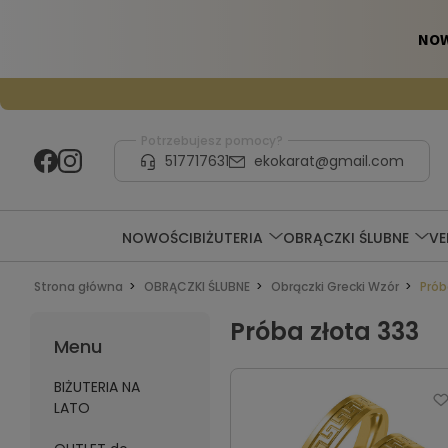
Potrzebujesz pomocy?
517717631
ekokarat@gmail.com
NOWOŚCI
BIŻUTERIA
OBRĄCZKI ŚLUBNE
V
Strona główna
OBRĄCZKI ŚLUBNE
Obrączki Grecki Wzór
Prób
Próba złota 333
Menu
BIŻUTERIA NA
LATO