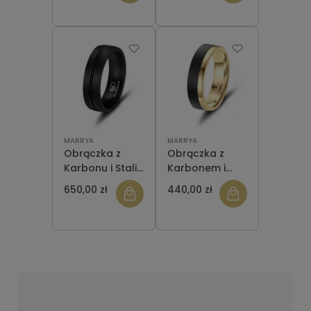
MARRYA
MARRYA
Obrączka z
Obrączka z
Karbonu i Stali
Karbonem i
CA-01 męska
Stalą ES-24
650,00 zł
440,00 zł
Gold męska