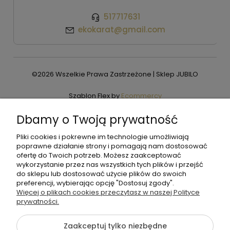
517717631
ekokarat@gmail.com
©2026 Wszelkie Prawa Zastrzeżone | Sklep JUBILO
Szablon Flex by
Ecommercy
Dbamy o Twoją prywatność
Pliki cookies i pokrewne im technologie umożliwiają
Pokaż pełną wersję strony
poprawne działanie strony i pomagają nam dostosować
ofertę do Twoich potrzeb. Możesz zaakceptować
wykorzystanie przez nas wszystkich tych plików i przejść
do sklepu lub dostosować użycie plików do swoich
preferencji, wybierając opcję "Dostosuj zgody".
Więcej o plikach cookies przeczytasz w naszej Polityce
prywatności.
Zaakceptuj tylko niezbędne