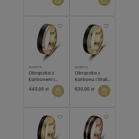
karbonu CA-23
karbonu CA-23
męska
damska
MARRYA
MARRYA
Obrączka z
Obrączka z
Karbonem i
Karbonu i Stali
Stalą ES-24
CA-02 Gold
440,00 zł
630,00 zł
Gold damska
damska