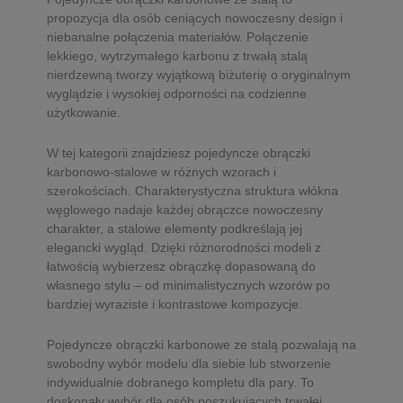
propozycja dla osób ceniących nowoczesny design i
niebanalne połączenia materiałów. Połączenie
lekkiego, wytrzymałego karbonu z trwałą stalą
nierdzewną tworzy wyjątkową biżuterię o oryginalnym
wyglądzie i wysokiej odporności na codzienne
użytkowanie.
W tej kategorii znajdziesz pojedyncze obrączki
karbonowo-stalowe w różnych wzorach i
szerokościach. Charakterystyczna struktura włókna
węglowego nadaje każdej obrączce nowoczesny
charakter, a stalowe elementy podkreślają jej
elegancki wygląd. Dzięki różnorodności modeli z
łatwością wybierzesz obrączkę dopasowaną do
własnego stylu – od minimalistycznych wzorów po
bardziej wyraziste i kontrastowe kompozycje.
Pojedyncze obrączki karbonowe ze stalą pozwalają na
swobodny wybór modelu dla siebie lub stworzenie
indywidualnie dobranego kompletu dla pary. To
doskonały wybór dla osób poszukujących trwałej,