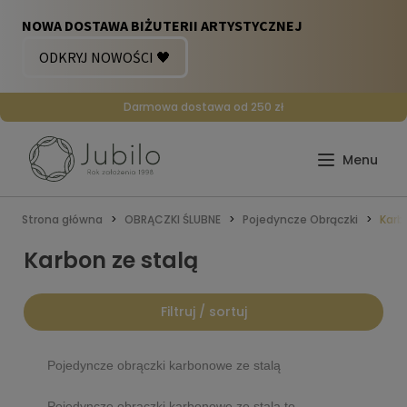
Darmowa dostawa od 250 zł
Strona główna
OBRĄCZKI ŚLUBNE
Pojedyncze Obrączki
Karb
Karbon ze stalą
Filtruj / sortuj
Pojedyncze obrączki karbonowe ze stalą
Pojedyncze obrączki karbonowe ze stalą to