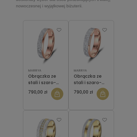
nowoczesnej i wyjątkowej biżuterii.
MARRYA
MARRYA
Obrączka ze
Obrączka ze
stali i szaro-
stali i szaro-
białego
białego
790,00 zł
790,00 zł
karbonu CA-21
karbonu CA-21
Rose Gold
Rose Gold
męska
damska