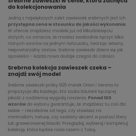
Srebrne zawieszki w cenie, która zachęca
do kolekcjonowania
Jedną z największych zalet zawieszek srebrnych jest ich
przystępna cena w stosunku do jakości wykonania
.
W ofercie znajdziesz modele już od kilkudziesięciu
złotych, co oznacza, że możesz swobodnie łączyć kilka
różnych wzorów na jednym łańcuszku, tworząc własny,
niepowtarzalny zestaw. Srebrne zawieszki zbiera się jak
opowieści – każda nowa dodaje czegoś do całości.
Srebrna kolekcja zawieszek czeka –
znajdź swój model
Srebrne zawieszki próby 925 marek Orion i Verona to
propozycja dla każdego, kto szuka biżuterii łączącej
jakość z codzienną wygodą noszenia.
Ponad 100
wzorów
do wyboru gwarantuje, że znajdziesz tu coś dla
siebie – niezależnie od tego, czy stawiasz na
minimalizm, naturę, czy osobisty akcent w postaci litery
lub grawerowanej blaszki. Przeglądaj, wybieraj i kompletuj
kolekcję, która będzie rosła razem z Tobą.