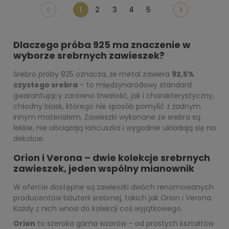
1
2
3
4
5
Dlaczego próba 925 ma znaczenie w
wyborze srebrnych zawieszek?
Srebro próby 925 oznacza, że metal zawiera
92,5%
czystego srebra
– to międzynarodowy standard
gwarantujący zarówno trwałość, jak i charakterystyczny,
chłodny blask, którego nie sposób pomylić z żadnym
innym materiałem. Zawieszki wykonane ze srebra są
lekkie, nie obciążają łańcuszka i wygodnie układają się na
dekolcie.
Orion i Verona – dwie kolekcje srebrnych
zawieszek, jeden wspólny mianownik
W ofercie dostępne są zawieszki dwóch renomowanych
producentów biżuterii srebrnej, takich jak Orion i Verona.
Każdy z nich wnosi do kolekcji coś wyjątkowego.
Orion
to szeroka gama wzorów – od prostych kształtów