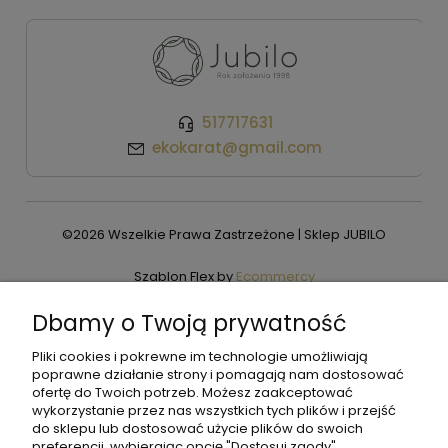
517717631
ekokarat@gmail.com
©2026 Wszelkie Prawa Zastrzeżone | Sklep JUBILO
Szablon Flex by
Ecommercy
Dbamy o Twoją prywatność
Pliki cookies i pokrewne im technologie umożliwiają
Pokaż pełną wersję strony
poprawne działanie strony i pomagają nam dostosować
ofertę do Twoich potrzeb. Możesz zaakceptować
wykorzystanie przez nas wszystkich tych plików i przejść
do sklepu lub dostosować użycie plików do swoich
preferencji, wybierając opcję "Dostosuj zgody".