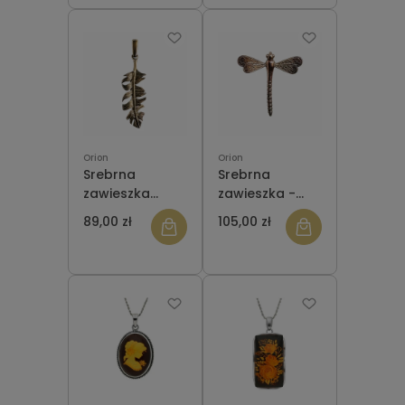
BLASZKA GRWER
Orion
Orion
Srebrna
Srebrna
zawieszka
zawieszka -
ORZA006 PIÓRO
broszka MAŁA
89,00 zł
105,00 zł
WAŻKA
ORZA051