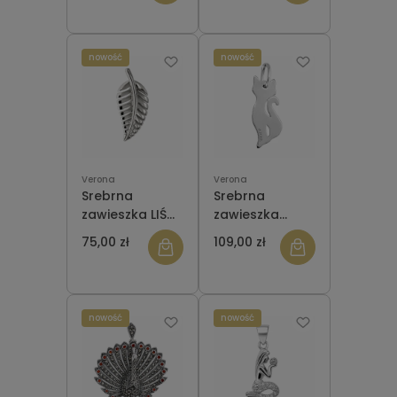
nowość
nowość
Verona
Verona
Srebrna
Srebrna
zawieszka LIŚĆ
zawieszka
PAPROCI
Verona KOTEK
75,00 zł
109,00 zł
Verona
Z049241
IWR0246
nowość
nowość