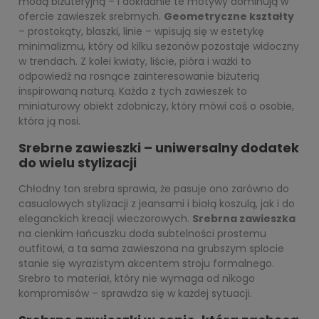
modą biżuteryjną – i dokładnie te motywy dominują w
ofercie zawieszek srebrnych.
Geometryczne kształty
– prostokąty, blaszki, linie – wpisują się w estetykę
minimalizmu, który od kilku sezonów pozostaje widoczny
w trendach. Z kolei kwiaty, liście, pióra i ważki to
odpowiedź na rosnące zainteresowanie biżuterią
inspirowaną naturą. Każda z tych zawieszek to
miniaturowy obiekt zdobniczy, który mówi coś o osobie,
która ją nosi.
Srebrne zawieszki – uniwersalny dodatek
do wielu stylizacji
Chłodny ton srebra sprawia, że pasuje ono zarówno do
casualowych stylizacji z jeansami i białą koszulą, jak i do
eleganckich kreacji wieczorowych.
Srebrna zawieszka
na cienkim łańcuszku doda subtelności prostemu
outfitowi, a ta sama zawieszona na grubszym splocie
stanie się wyrazistym akcentem stroju formalnego.
Srebro to materiał, który nie wymaga od nikogo
kompromisów – sprawdza się w każdej sytuacji.