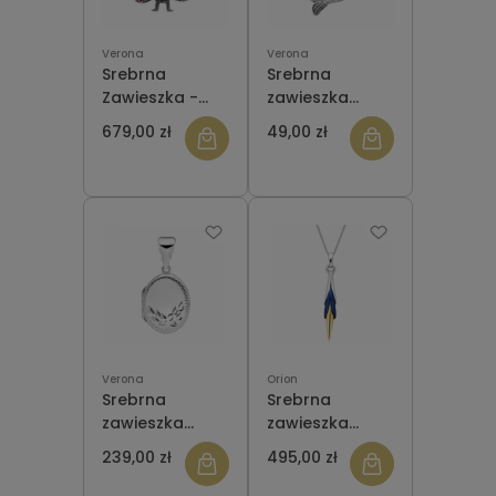
Verona
Verona
Srebrna
Srebrna
Zawieszka -
zawieszka
Broszka Paw z
Verona
679,00 zł
49,00 zł
Markazytami
SYRENKA
Verona
IWCW260
SWZ6254
Verona
Orion
Srebrna
Srebrna
zawieszka
zawieszka
Verona
ORZA045
239,00 zł
495,00 zł
Z049892
NIEBIESKI
PUZDERKO
TYTANOWY