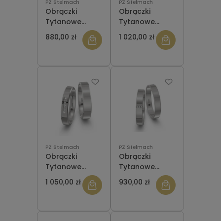
PZ Stelmach
PZ Stelmach
Obrączki
Obrączki
Tytanowe
Tytanowe
zaokrąglone T-
Płaskie od 2 do
880,00 zł
1 020,00 zł
517 z
5 mm T-518
kamieniem
PZ Stelmach
PZ Stelmach
Obrączki
Obrączki
Tytanowe
Tytanowe
Płaskie
Płaskie z
1 050,00 zł
930,00 zł
Fazowane z
kamieniami
kamieniami