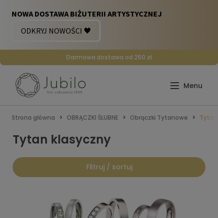
Darmowa dostawa od 250 zł
Strona główna
OBRĄCZKI ŚLUBNE
Obrączki Tytanowe
Tytan
Tytan klasyczny
Filtruj / sortuj