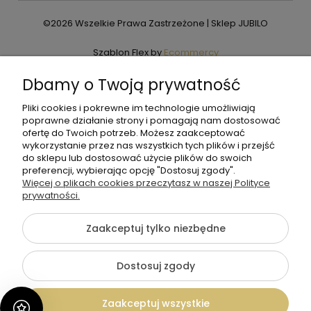
©2026 Wszelkie Prawa Zastrzeżone | Sklep JUBILO
Szablon Flex by
Ecommercy
Dbamy o Twoją prywatność
Pliki cookies i pokrewne im technologie umożliwiają
Pokaż pełną wersję strony
poprawne działanie strony i pomagają nam dostosować
ofertę do Twoich potrzeb. Możesz zaakceptować
wykorzystanie przez nas wszystkich tych plików i przejść
do sklepu lub dostosować użycie plików do swoich
preferencji, wybierając opcję "Dostosuj zgody".
Więcej o plikach cookies przeczytasz w naszej Polityce
prywatności.
Zaakceptuj tylko niezbędne
Dostosuj zgody
Zaakceptuj wszystkie