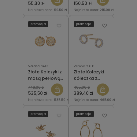
KW51006
KW50798
55,30 zł
150,50 zł
Najniższa cena:
59,50 zł
Najniższa cena:
215,00 zł
promocja
promocja
Verona SALE
Verona SALE
Złote Kolczyki z
Złote Kolczyki
masą perłową
Kółeczka z
Verona
cyrkoniami
749,00 zł
465,00 zł
FW19241
Verona FB18763
535,50 zł
389,40 zł
Najniższa cena:
535,50 zł
Najniższa cena:
465,00 zł
promocja
promocja