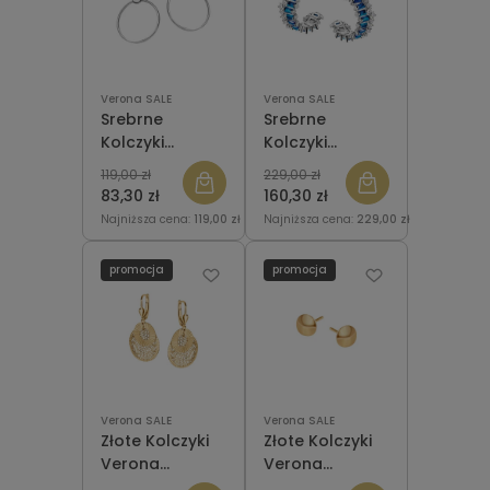
Verona SALE
Verona SALE
Srebrne
Srebrne
Kolczyki
Kolczyki
Korona Verona
Verona
119,00 zł
229,00 zł
K051008 Koła
KN52242 z
83,30 zł
160,30 zł
cyrkoniami
Najniższa cena:
119,00 zł
Najniższa cena:
229,00 zł
promocja
promocja
Verona SALE
Verona SALE
Złote Kolczyki
Złote Kolczyki
Verona
Verona
GA19626 Koła
FA19677