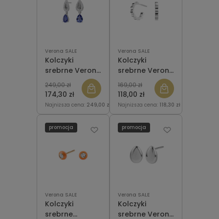
Verona SALE
Verona SALE
Kolczyki
Kolczyki
srebrne Verona
srebrne Verona
KG53082 z
K053227
249,00 zł
169,00 zł
cyrkoniami -
174,30 zł
118,00 zł
liście
Najniższa cena:
249,00 zł
Najniższa cena:
118,30 zł
promocja
promocja
Verona SALE
Verona SALE
Kolczyki
Kolczyki
srebrne
srebrne Verona