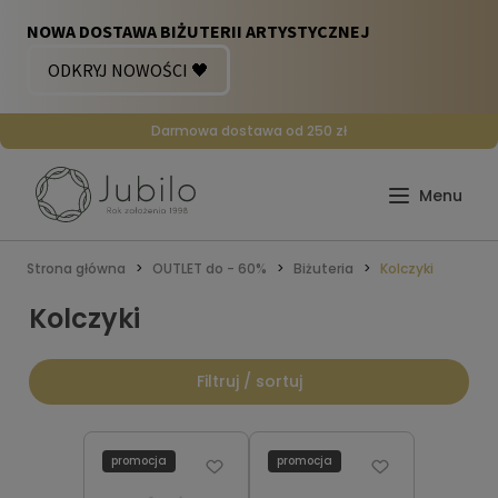
Darmowa dostawa od 250 zł
Strona główna
OUTLET do - 60%
Biżuteria
Kolczyki
Kolczyki
Filtruj / sortuj
promocja
promocja