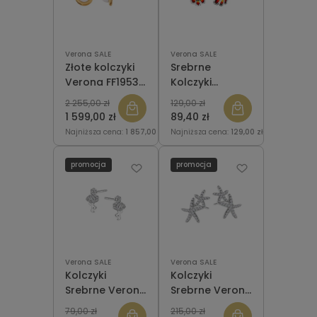
Verona SALE
Verona SALE
Złote kolczyki
Srebrne
Verona FF19535
Kolczyki
z Perłami
Verona z
2 255,00 zł
129,00 zł
markazytami i
1 599,00 zł
89,40 zł
emalią - kwiaty
Najniższa cena:
1 857,00 zł
Najniższa cena:
129,00 zł
- Tajemniczy
Ogród
promocja
promocja
Verona SALE
Verona SALE
Kolczyki
Kolczyki
Srebrne Verona
Srebrne Verona
Flaming
Rozgwiazda
79,00 zł
215,00 zł