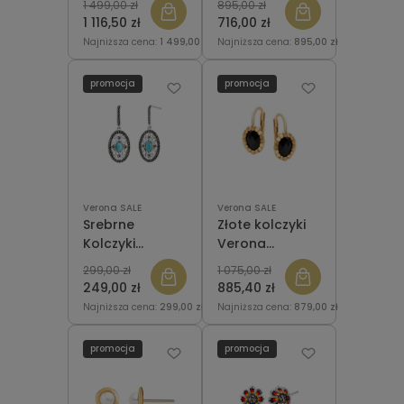
1 499,00 zł
895,00 zł
1 116,50 zł
716,00 zł
Najniższa cena:
1 499,00 zł
Najniższa cena:
895,00 zł
promocja
promocja
Verona SALE
Verona SALE
Srebrne
Złote kolczyki
Kolczyki
Verona
Verona
GC18803 z
299,00 zł
1 075,00 zł
KH53055 z
Cyrkoniami
249,00 zł
885,40 zł
turkusem i
Najniższa cena:
299,00 zł
Najniższa cena:
879,00 zł
markazytami
promocja
promocja