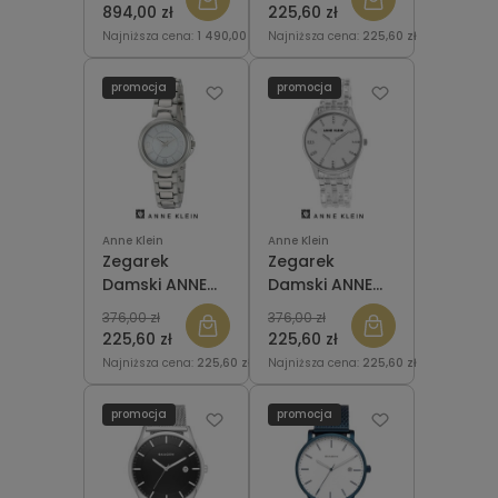
5181635 City
AK/2787SVSV
894,00 zł
225,60 zł
White
Najniższa cena:
1 490,00 zł
Najniższa cena:
225,60 zł
promocja
promocja
Anne Klein
Anne Klein
Zegarek
Zegarek
Damski ANNE
Damski ANNE
KLEIN
KLEIN
376,00 zł
376,00 zł
AK/2431WTSV
AK/2617CLSV
225,60 zł
225,60 zł
Najniższa cena:
225,60 zł
Najniższa cena:
225,60 zł
promocja
promocja