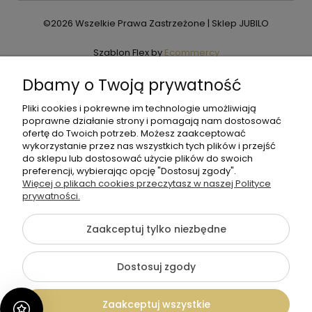
©2026 Wszelkie Prawa Zastrzeżone | Sklep JUBILO
Szablon Flex by
Ecommercy
Dbamy o Twoją prywatność
Pliki cookies i pokrewne im technologie umożliwiają
Pokaż pełną wersję strony
poprawne działanie strony i pomagają nam dostosować
ofertę do Twoich potrzeb. Możesz zaakceptować
wykorzystanie przez nas wszystkich tych plików i przejść
do sklepu lub dostosować użycie plików do swoich
preferencji, wybierając opcję "Dostosuj zgody".
Więcej o plikach cookies przeczytasz w naszej Polityce
prywatności.
Zaakceptuj tylko niezbędne
Dostosuj zgody
Zaakceptuj wszystkie