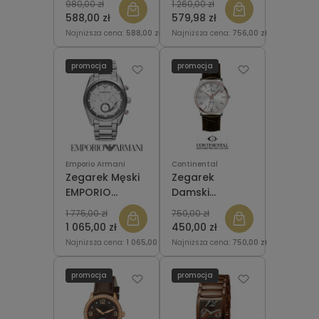
980,00 zł
1 260,00 zł
ARMANI AR2023
588,00 zł
579,98 zł
Najniższa cena:
588,00 zł
Najniższa cena:
756,00 zł
promocja
promocja
Emporio Armani
Continental
Zegarek Męski
Zegarek
EMPORIO
Damski
ARMANI AR6036
CONTINENTAL
1 775,00 zł
750,00 zł
Sportivo
13603-LT856120
1 065,00 zł
450,00 zł
Najniższa cena:
1 065,00 zł
Najniższa cena:
750,00 zł
promocja
promocja