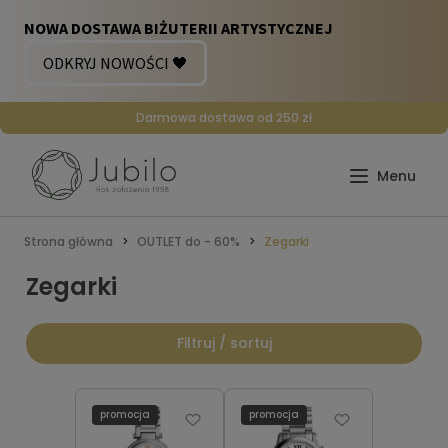
Darmowa dostawa od 250 zł
Strona główna
OUTLET do - 60%
Zegarki
Zegarki
Filtruj / sortuj
promocja
promocja