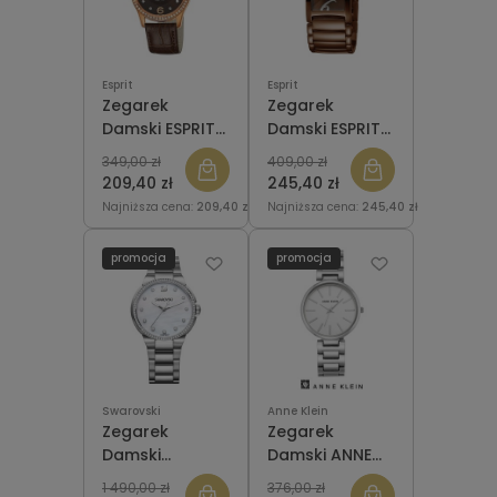
Esprit
Esprit
Zegarek
Zegarek
Damski ESPRIT
Damski ESPRIT
ES103672003
ES103722003
349,00 zł
409,00 zł
Celestial
Trace Brown
209,40 zł
245,40 zł
Rosegold
Najniższa cena:
209,40 zł
Najniższa cena:
245,40 zł
Brown
promocja
promocja
Swarovski
Anne Klein
Zegarek
Zegarek
Damski
Damski ANNE
Swarovski
KLEIN
1 490,00 zł
376,00 zł