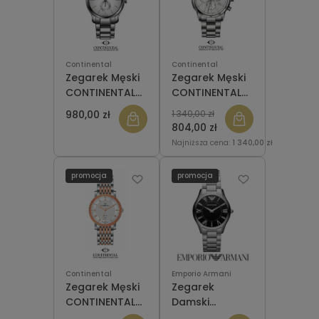
Continental
Continental
Zegarek Męski
Zegarek Męski
CONTINENTAL
CONTINENTAL
12205-GT101130
12202-GC101130
980,00 zł
1 340,00 zł
804,00 zł
Najniższa cena:
1 340,00 zł
promocja
promocja
Continental
Emporio Armani
Zegarek Męski
Zegarek
CONTINENTAL
Damski
12201-GD815110
EMPORIO