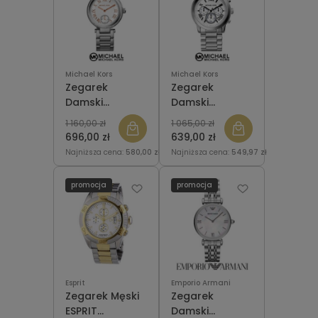
Michael Kors
Michael Kors
Zegarek
Zegarek
Damski
Damski
MICHAEL KORS
MICHAEL KORS
1 160,00 zł
1 065,00 zł
MK5970 Skylar
MK5928
696,00 zł
639,00 zł
Cooper
Najniższa cena:
580,00 zł
Najniższa cena:
549,97 zł
promocja
promocja
Esprit
Emporio Armani
Zegarek Męski
Zegarek
ESPRIT
Damski