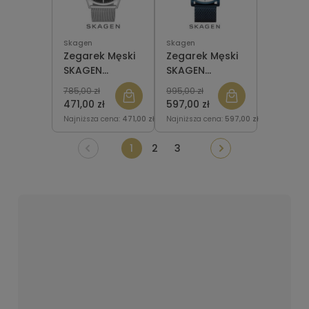
Skagen
Skagen
Zegarek Męski
Zegarek Męski
SKAGEN
SKAGEN
SKW6284 Holst
SKW6326
785,00 zł
995,00 zł
Hagen
471,00 zł
597,00 zł
Najniższa cena:
471,00 zł
Najniższa cena:
597,00 zł
1
2
3