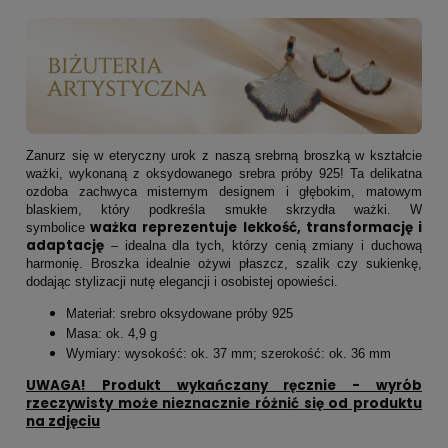
Zanurz się w eteryczny urok z naszą srebrną broszką w kształcie
ważki, wykonaną z oksydowanego srebra próby 925! Ta delikatna
ozdoba zachwyca misternym designem i głębokim, matowym
blaskiem, który podkreśla smukłe skrzydła ważki. W
ważka reprezentuje lekkość, transformację i
symbolice
adaptację
– idealna dla tych, którzy cenią zmiany i duchową
harmonię. Broszka idealnie ożywi płaszcz, szalik czy sukienkę,
dodając stylizacji nutę elegancji i osobistej opowieści.
Materiał: srebro oksydowane próby 925
Masa: ok. 4,9 g
Wymiary: wysokość: ok. 37 mm; szerokość: ok. 36 mm
UWAGA! Produkt wykańczany ręcznie - wyrób
rzeczywisty może nieznacznie różnić się od produktu
na zdjęciu