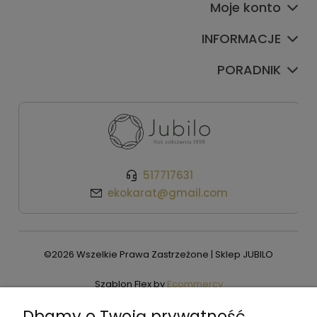
Moje konto
INFORMACJE
PORADNIK
517717631
ekokarat@gmail.com
©2026 Wszelkie Prawa Zastrzeżone | Sklep JUBILO
Szablon Flex by
Ecommercy
Dbamy o Twoją prywatność