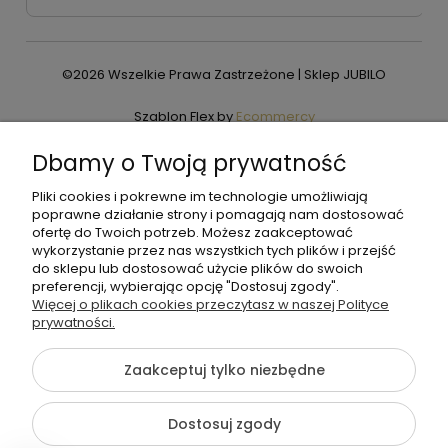
©2026 Wszelkie Prawa Zastrzeżone | Sklep JUBILO
Szablon Flex by
Ecommercy
Dbamy o Twoją prywatność
Pliki cookies i pokrewne im technologie umożliwiają
Pokaż pełną wersję strony
poprawne działanie strony i pomagają nam dostosować
ofertę do Twoich potrzeb. Możesz zaakceptować
wykorzystanie przez nas wszystkich tych plików i przejść
do sklepu lub dostosować użycie plików do swoich
preferencji, wybierając opcję "Dostosuj zgody".
Więcej o plikach cookies przeczytasz w naszej Polityce
prywatności.
Zaakceptuj tylko niezbędne
Dostosuj zgody