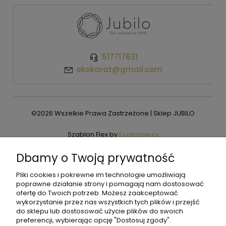
517717631
ekokarat@gmail.com
©2026 Wszelkie Prawa Zastrzeżone | Sklep JUBILO
Szablon Flex by
Ecommercy
Dbamy o Twoją prywatność
Pliki cookies i pokrewne im technologie umożliwiają
Pokaż pełną wersję strony
poprawne działanie strony i pomagają nam dostosować
ofertę do Twoich potrzeb. Możesz zaakceptować
wykorzystanie przez nas wszystkich tych plików i przejść
do sklepu lub dostosować użycie plików do swoich
preferencji, wybierając opcję "Dostosuj zgody".