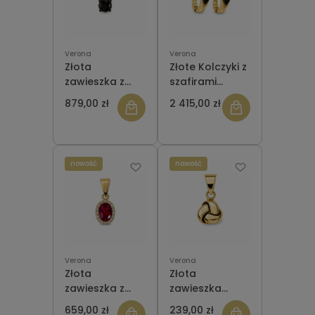
Verona
Verona
Złota
Złote Kolczyki z
zawieszka z
szafirami
szafirem
Verona Y02-
879,00 zł
2 415,00 zł
Verona Y03-
15210S
15210S
nowość
nowość
Verona
Verona
Złota
Złota
zawieszka z
zawieszka
cyrkoniami
Verona LA13216
659,00 zł
239,00 zł