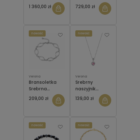
CA12386 Olivia
PÓŁKULA
1 360,00 zł
729,00 zł
ZCA9458
nowość
nowość
Verona
Verona
Bransoletka
Srebrny
Srebrna
naszyjnik
Verona IBR0129
Verona z
209,00 zł
139,00 zł
cyrkoniami
NS54815
nowość
nowość