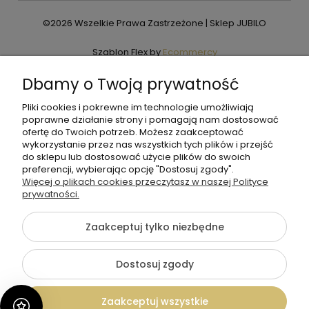
©2026 Wszelkie Prawa Zastrzeżone | Sklep JUBILO
Szablon Flex by
Ecommercy
Dbamy o Twoją prywatność
Pliki cookies i pokrewne im technologie umożliwiają
Pokaż pełną wersję strony
poprawne działanie strony i pomagają nam dostosować
ofertę do Twoich potrzeb. Możesz zaakceptować
wykorzystanie przez nas wszystkich tych plików i przejść
do sklepu lub dostosować użycie plików do swoich
preferencji, wybierając opcję "Dostosuj zgody".
Więcej o plikach cookies przeczytasz w naszej Polityce
prywatności.
Zaakceptuj tylko niezbędne
Dostosuj zgody
Zaakceptuj wszystkie