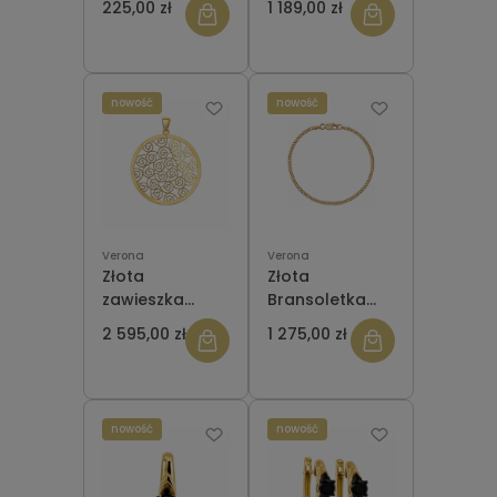
225,00 zł
1 189,00 zł
KULECZKI
DL13284 z
blaszką i
delfinem
nowość
nowość
Verona
Verona
Złota
Złota
zawieszka
Bransoletka
Verona LA12868
Verona
2 595,00 zł
1 275,00 zł
ZDA0016
nowość
nowość