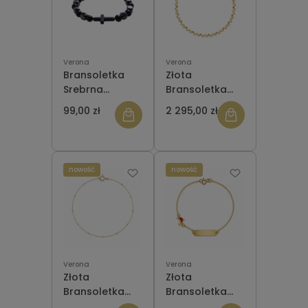
Verona
Verona
Bransoletka
Złota
Srebrna
Bransoletka
Verona z
Verona
99,00 zł
2 295,00 zł
onyksu i
BX21287 z
hematytu -
bezbarwnymi
krzyż - Grafito
cyrkoniami
BI53035
nowość
nowość
Verona
Verona
Złota
Złota
Bransoletka
Bransoletka
Verona DA19137
Verona