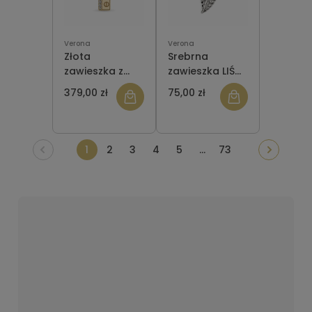
Verona
Verona
Złota
Srebrna
zawieszka z
zawieszka LIŚĆ
cyrkoniami
PAPROCI
379,00 zł
75,00 zł
Verona LB16497
Verona
IWR0246
1
2
3
4
5
...
73