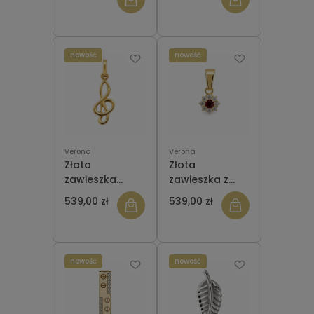
Verona LJ13766
SUPEŁEK
nowość
nowość
Verona
Verona
Złota
Złota
zawieszka
zawieszka z
Verona
cyrkoniami
539,00 zł
539,00 zł
LA14733 klucz
Verona LJ15482
wiolinowy
nowość
nowość