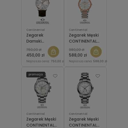
Continental
Continental
Zegarek
Zegarek Męski
Damski
CONTINENTAL
CONTINENTAL
12201-GD815110
750,00 zł
980,00 zł
13603-LT856120
450,00 zł
588,00 zł
Najniższa cena:
750,00 zł
Najniższa cena:
588,00 zł
promocja
Continental
Continental
Zegarek Męski
Zegarek Męski
CONTINENTAL
CONTINENTAL