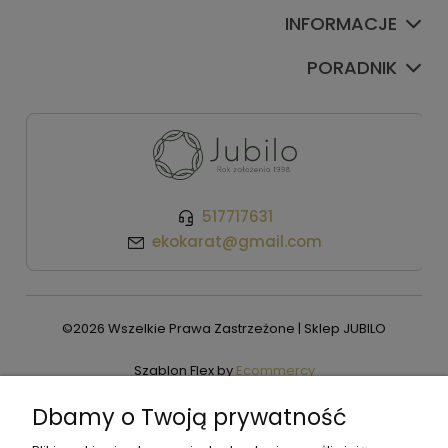
INFORMACJE
PORADNIK
517717631
ekokarat@gmail.com
©2026 Wszelkie Prawa Zastrzeżone | Sklep JUBILO
Szablon Flex by
Ecommercy
Dbamy o Twoją prywatność